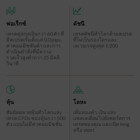
ฟอเร็กซ์
ดัชนี
เทรดคู่สกุลเงินกว่า 60 ตัว ที่
เทรดดัชนีทั่วโลกด้วยสเปรด
มีสเปรดเริ่มตั้งแต่ 0.0 pips,
ที่ไม่เป็นรองใครและ
ค่าคอมมิชชั่นต่ำ และการ
เลเวอเรจสูงสุด 1:200
ดำเนินคำสั่งที่มีความ
รวดเร็วสูงต่ำกว่า 25 มิลลิ
วินาที
หุ้น
โลหะ
สัมผัสตลาดหุ้นทั่วโลกและ
เพิ่มทองคำ, เงิน และ
เทรด CFDs ของหุ้นกว่า 500
แพลเลเดียมไปยังพอร์ตการ
ตัว แบบไม่มีค่าคอมมิชชั่น
เทรดของคุณ และเปิด long
หรือ short