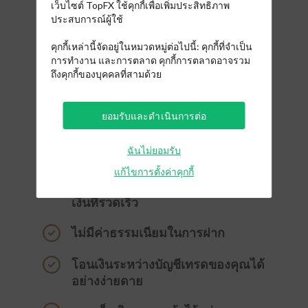
เว็บไซต์ TopFX ใช้คุกกี้เพื่อเพิ่มประสิทธิภาพ
ประสบการณ์ผู้ใช้
คุกกี้เหล่านี้จัดอยู่ในหมวดหมู่ต่อไปนี้: คุกกี้ที่จำเป็น
การทำงาน และการตลาด คุกกี้การตลาดอาจรวม
ถึงคุกกี้ของบุคคลที่สามด้วย
ยอมรับและดำเนินการต่อ
ฉันไม่ยอมรับ
วิธีการจ่ายเงินหลากหลายแบบ
แก้ไขการตั้งค่าคุกกี้
การฝากเงินแบบทันทีและการถอน
เงินที่รวดเร็ว
ไม่มีค่าธรรมเนียมในการฝาก
โอนเงินระหว่างบัญชีเทรดของคุณได้
อย่างง่ายดาย