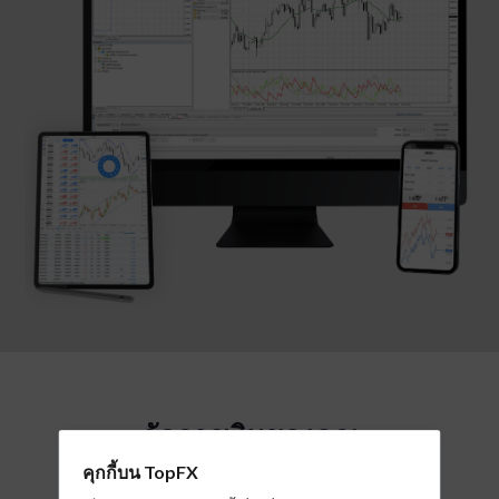
จัดการเงินของคุณ
ได้อย่างง่ายดายและปลอดภัย
คุกกี้บน TopFX