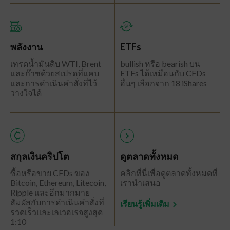
พลังงาน
ETFs
เทรดน้ำมันดิบ WTI, Brent
bullish หรือ bearish บน
และก๊าซด้วยสเปรดที่แคบ
ETFs ได้เหมือนกับ CFDs
และการดำเนินคำสั่งที่ไว้
อื่นๆ เลือกจาก 18 iShares
วางใจได้
สกุลเงินคริปโต
ดูตลาดทั้งหมด
ซื้อหรือขาย CFDs ของ
คลิกที่นี่เพื่อดูตลาดทั้งหมดที่
Bitcoin, Ethereum, Litecoin,
เรานำเสนอ
Ripple และอีกมากมาย
สัมผัสกับการดำเนินคำสั่งที่
เรียนรู้เพิ่มเติม
รวดเร็วและเลเวอเรจสูงสุด
1:10