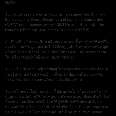
SD037
TopFX Ltd is registered as a Cyprus Investment Firm (CIF) and
licensed by the Cyprus Securities and Exchange Commission
(CySEC) under licence number 138/11 in accordance with the
Markets in Financial Instruments Directive (MiFID II).
คำเตือนเกี่ยวกับความเสี่ยง: ผลิตภัณฑ์ของเราซื้อขายโดยใช้มาร์จิ้น
และมีความเสี่ยงสูง และเป็นไปได้ที่จะสูญเสียเงินทุนทั้งหมดของคุณ
ผลิตภัณฑ์เหล่านี้อาจไม่เหมาะสำหรับทุกคน และคุณควรตรวจสอบ
ให้แน่ใจว่าคุณเข้าใจถึงความเสี่ยงที่เกี่ยวข้อง
TopFX ไม่ให้บริการแก่ผู้ที่อาศัยอยู่ในสหรัฐอเมริกา เกาหลีเหนือ เมีย
นมาร์ อิหร่าน และประเทศอื่น ๆ ซึ่งกฎระเบียบภายในประเทศจัด
ประเภทข้อเสนอการลงทุนดังกล่าวเป็นสิ่งต้องห้าม
TopFX ไม่ส่งเว็บไซต์และบริการไปยังบุคคลใด ๆ ในประเทศใด ๆ ที่
กฎหมายท้องถิ่นห้ามใช้เว็บไซต์และบริการของตน เมื่อเข้าถึงเว็บไซต์
นี้จากประเทศที่ห้ามใช้หรือห้ามใช้ ผู้ใช้มีหน้าที่รับผิดชอบในการ
ตรวจสอบให้แน่ใจว่าการใช้เว็บไซต์หรือบริการเป็นไปตามกฎหมาย
ท้องถิ่น TopFX ไม่ยืนยันว่าข้อมูลบนเว็บไซต์เหมาะสมกับทุกเขต